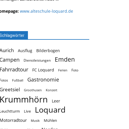
omepage:
www.alteschule-loquard.de
Schlagwörter
Aurich
Ausflug
Bilderbogen
Emden
Campen
Dienstleistungen
Fahrradtour
FC Loquard
Foto
Ferien
Gastronomie
Fotos
Fußball
Greetsiel
Groothusen
Konzert
Krummhörn
Leer
Loquard
Leuchtturm
Live
Motorradtour
Mühlen
Musik