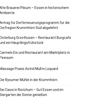
Alte Brauerei Pilsum – Essen in historischem
Ambiente
Antrag für Dorferneuerungsprogramm für die
Dorfregion Krummhörn Süd abgelehnt
Osterburg Groothusen – Restaurant Burgcafe
und ein Häuptlingsfrühstück
Carmelo Eis und Restaurant am Marktplatz in
Pewsum
Massage Praxis Astrid Mull in Loquard
Die Rysumer Mühle in der Krummhörn
Bei Cassi in Rorichum – Gut Essen und im
Biergarten die Sonne genießen