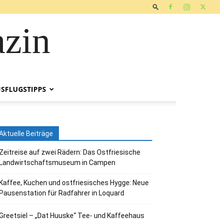
zin
SFLUGSTIPPS
Aktuelle Beiträge
Zeitreise auf zwei Rädern: Das Ostfriesische
Landwirtschaftsmuseum in Campen
Kaffee, Kuchen und ostfriesisches Hygge: Neue
Pausenstation für Radfahrer in Loquard
Greetsiel – „Dat Huuske“ Tee- und Kaffeehaus