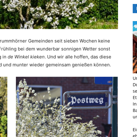
 Krummhörner Gemeinden seit sieben Wochen keine
 im Frühling bei dem wunderbar sonnigen Wetter sonst
g in
de Winkel kieken
. Und wir alle hoffen, das diese
sund und munter wieder gemeinsam genießen können.
U
D
s
E
I
B
un
E
e