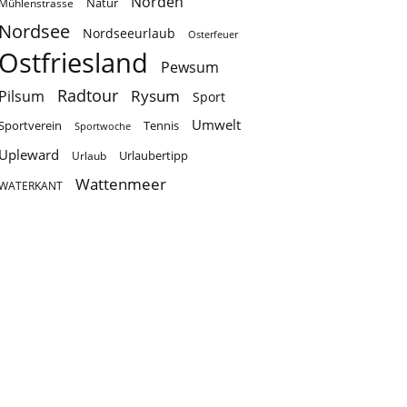
Norden
Natur
Mühlenstrasse
Nordsee
Nordseeurlaub
Osterfeuer
Ostfriesland
Pewsum
Radtour
Rysum
Pilsum
Sport
Umwelt
Sportverein
Tennis
Sportwoche
Upleward
Urlaubertipp
Urlaub
Wattenmeer
WATERKANT