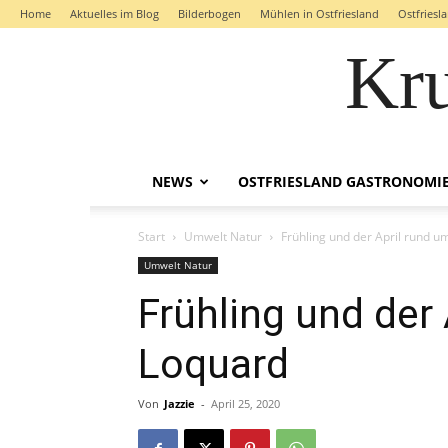
Home
Aktuelles im Blog
Bilderbogen
Mühlen in Ostfriesland
Ostfriesl
Kr
NEWS
OSTFRIESLAND GASTRONOMI
Start
Umwelt Natur
Frühling und der April rund 
Umwelt Natur
Frühling und der
Loquard
Von
Jazzie
-
April 25, 2020