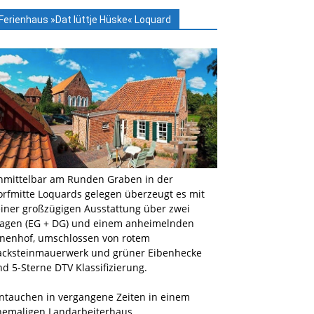
Ferienhaus »Dat lüttje Hüske« Loquard
nmittelbar am Runden Graben in der
orfmitte Loquards gelegen überzeugt es mit
einer großzügigen Ausstattung über zwei
tagen (EG + DG) und einem anheimelnden
nnenhof, umschlossen von rotem
acksteinmauerwerk und grüner Eibenhecke
d 5-Sterne DTV Klassifizierung.
intauchen in vergangene Zeiten in einem
hemaligen Landarbeiterhaus …