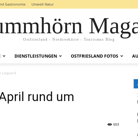
and Gastronomie
Umwelt Natur
ummhörn Maga
Ostfriesland - Nordseeküste - Tourismus Blog
E
DIENSTLEISTUNGEN
OSTFRIESLAND FOTOS
AU
um Loquard
 April rund um
653