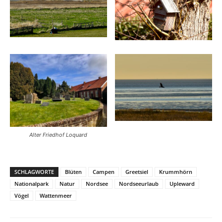
Alter Friedhof Loquard
SCHLAGWORTE
Blüten
Campen
Greetsiel
Krummhörn
Nationalpark
Natur
Nordsee
Nordseeurlaub
Upleward
Vögel
Wattenmeer