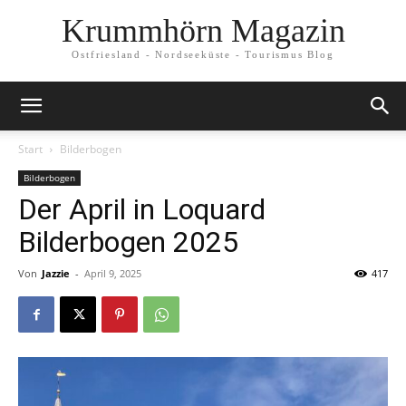
Krummhörn Magazin
Ostfriesland - Nordseeküste - Tourismus Blog
Start
Bilderbogen
Bilderbogen
Der April in Loquard
Bilderbogen 2025
Von
Jazzie
-
April 9, 2025
417