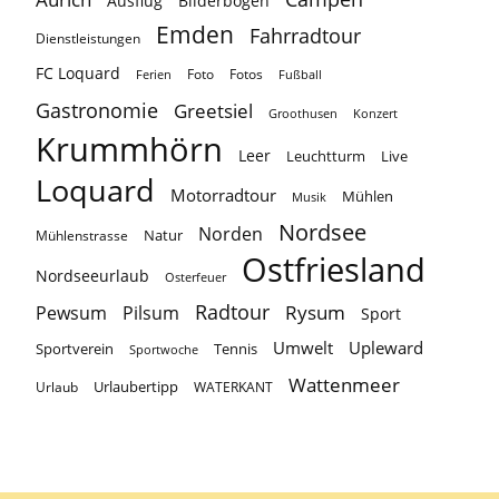
Ausflug
Bilderbogen
Emden
Fahrradtour
Dienstleistungen
FC Loquard
Foto
Fotos
Ferien
Fußball
Gastronomie
Greetsiel
Groothusen
Konzert
Krummhörn
Leer
Leuchtturm
Live
Loquard
Motorradtour
Mühlen
Musik
Nordsee
Norden
Natur
Mühlenstrasse
Ostfriesland
Nordseeurlaub
Osterfeuer
Radtour
Rysum
Pewsum
Pilsum
Sport
Umwelt
Upleward
Sportverein
Tennis
Sportwoche
Wattenmeer
Urlaubertipp
Urlaub
WATERKANT