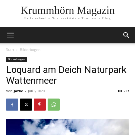
Krummhörn Magazin
Ostfriesland - Nordseeküste - Tourismus Blog
Start
Bilderbogen
Bilderbogen
Loquard am Deich Naturpark
Wattenmeer
Von
Jazzie
-
Juli 6, 2020
223