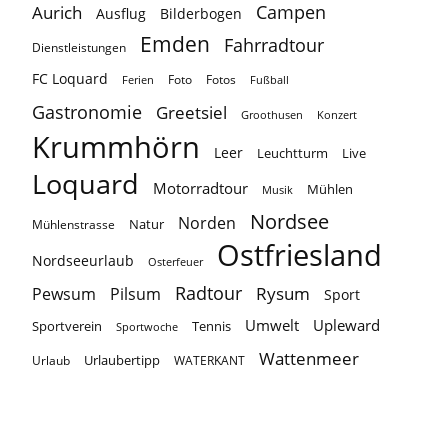
Campen
Aurich
Ausflug
Bilderbogen
Emden
Fahrradtour
Dienstleistungen
FC Loquard
Foto
Fotos
Ferien
Fußball
Gastronomie
Greetsiel
Groothusen
Konzert
Krummhörn
Leer
Leuchtturm
Live
Loquard
Motorradtour
Mühlen
Musik
Nordsee
Norden
Natur
Mühlenstrasse
Ostfriesland
Nordseeurlaub
Osterfeuer
Radtour
Rysum
Pewsum
Pilsum
Sport
Umwelt
Upleward
Sportverein
Tennis
Sportwoche
Wattenmeer
Urlaubertipp
Urlaub
WATERKANT