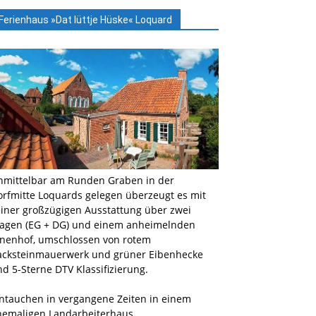
Ferienhaus »Dat lüttje Hüske« Loquard
nmittelbar am Runden Graben in der
orfmitte Loquards gelegen überzeugt es mit
einer großzügigen Ausstattung über zwei
tagen (EG + DG) und einem anheimelnden
nnenhof, umschlossen von rotem
acksteinmauerwerk und grüner Eibenhecke
d 5-Sterne DTV Klassifizierung.
intauchen in vergangene Zeiten in einem
hemaligen Landarbeiterhaus …