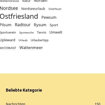
Norden
Natur
Mühlenstrasse
Nordsee
Nordseeurlaub
Osterfeuer
Ostfriesland
Pewsum
Radtour
Rysum
Pilsum
Sport
Umwelt
Sportverein
Tennis
Sportwoche
Upleward
Urlaubertipp
Urlaub
Wattenmeer
WATERKANT
Beliebte Kategorie
Nachrichten
150