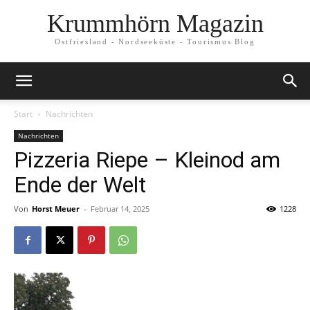
Krummhörn Magazin
Ostfriesland - Nordseeküste - Tourismus Blog
Start
Nachrichten
Nachrichten
Pizzeria Riepe – Kleinod am
Ende der Welt
Von
Horst Meuer
-
Februar 14, 2025
1228