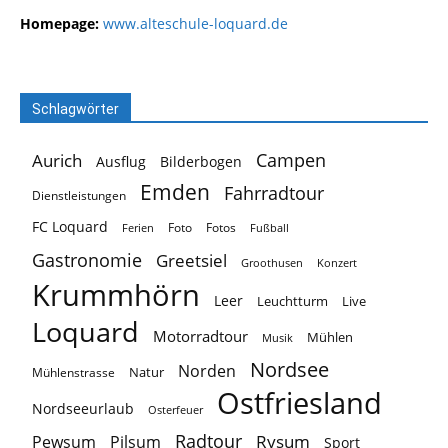
Homepage:
www.alteschule-loquard.de
Schlagwörter
Campen
Aurich
Ausflug
Bilderbogen
Emden
Fahrradtour
Dienstleistungen
FC Loquard
Foto
Fotos
Ferien
Fußball
Gastronomie
Greetsiel
Groothusen
Konzert
Krummhörn
Leer
Leuchtturm
Live
Loquard
Motorradtour
Mühlen
Musik
Nordsee
Norden
Natur
Mühlenstrasse
Ostfriesland
Nordseeurlaub
Osterfeuer
Radtour
Rysum
Pewsum
Pilsum
Sport