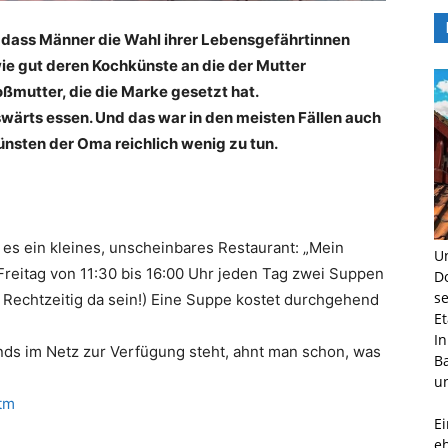
e, dass Männer die Wahl ihrer Lebensgefährtinnen
e gut deren Kochkünste an die der Mutter
oßmutter, die die Marke gesetzt hat.
swärts essen. Und das war in den meisten Fällen auch
ünsten der Oma reichlich wenig zu tun.
es ein kleines, unscheinbares Restaurant: „Mein
U
Freitag von 11:30 bis 16:00 Uhr jeden Tag zwei Suppen
D
s
 Rechtzeitig da sein!) Eine Suppe kostet durchgehend
E
I
nds im Netz zur Verfügung steht, ahnt man schon, was
B
un
tm
E
e