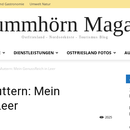
and Gastronomie
Umwelt Natur
ummhörn Maga
Ostfriesland - Nordseeküste - Tourismus Blog
E
DIENSTLEISTUNGEN
OSTFRIESLAND FOTOS
AU
Muttern: Mein GenussReich in Leer
ttern: Mein
Leer
2025