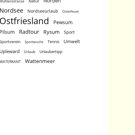
Norden
Natur
Mühlenstrasse
Nordsee
Nordseeurlaub
Osterfeuer
Ostfriesland
Pewsum
Radtour
Rysum
Pilsum
Sport
Umwelt
Sportverein
Tennis
Sportwoche
Upleward
Urlaubertipp
Urlaub
Wattenmeer
WATERKANT