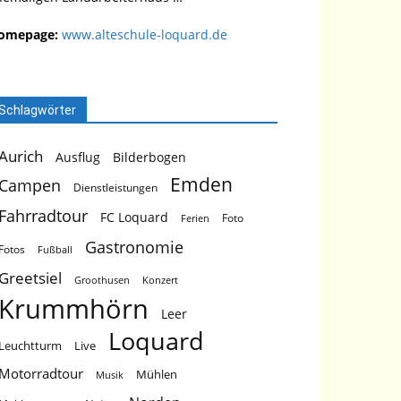
omepage:
www.alteschule-loquard.de
Schlagwörter
Aurich
Ausflug
Bilderbogen
Emden
Campen
Dienstleistungen
Fahrradtour
FC Loquard
Foto
Ferien
Gastronomie
Fotos
Fußball
Greetsiel
Groothusen
Konzert
Krummhörn
Leer
Loquard
Leuchtturm
Live
Motorradtour
Mühlen
Musik