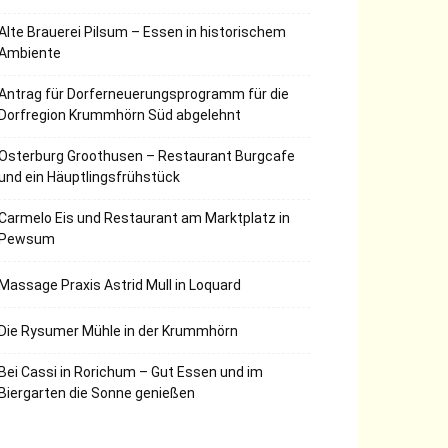
Alte Brauerei Pilsum – Essen in historischem
Ambiente
Antrag für Dorferneuerungsprogramm für die
Dorfregion Krummhörn Süd abgelehnt
Osterburg Groothusen – Restaurant Burgcafe
und ein Häuptlingsfrühstück
Carmelo Eis und Restaurant am Marktplatz in
Pewsum
Massage Praxis Astrid Mull in Loquard
Die Rysumer Mühle in der Krummhörn
Bei Cassi in Rorichum – Gut Essen und im
Biergarten die Sonne genießen