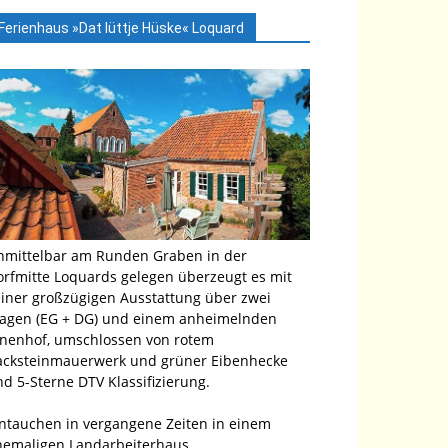
Ferienhaus »Dat lüttje Hüske« Loquard
nmittelbar am Runden Graben in der
orfmitte Loquards gelegen überzeugt es mit
einer großzügigen Ausstattung über zwei
tagen (EG + DG) und einem anheimelnden
nnenhof, umschlossen von rotem
acksteinmauerwerk und grüner Eibenhecke
d 5-Sterne DTV Klassifizierung.
intauchen in vergangene Zeiten in einem
hemaligen Landarbeiterhaus …