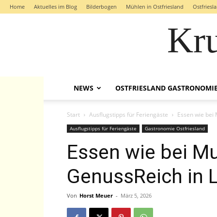
Home
Aktuelles im Blog
Bilderbogen
Mühlen in Ostfriesland
Ostfriesl
Kr
NEWS
OSTFRIESLAND GASTRONOMI
Start
Ausflugstipps für Feriengäste
Essen wie bei 
Ausflugstipps für Feriengäste
Gastronomie Ostfriesland
Essen wie bei Mu
GenussReich in 
Von
Horst Meuer
-
März 5, 2026