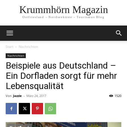
Krummhörn Magazin
Ostfriesland - Nordseeküste - Tourismus Blog
Start
Nachrichten
Nachrichten
Beispiele aus Deutschland –
Ein Dorfladen sorgt für mehr
Lebensqualität
Von
Jazzie
-
März 24, 2017
1520