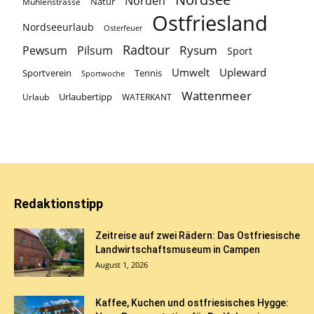
Norden
Natur
Mühlenstrasse
Ostfriesland
Nordseeurlaub
Osterfeuer
Radtour
Rysum
Pewsum
Pilsum
Sport
Umwelt
Upleward
Sportverein
Tennis
Sportwoche
Wattenmeer
Urlaubertipp
Urlaub
WATERKANT
Redaktionstipp
Zeitreise auf zwei Rädern: Das Ostfriesische
Landwirtschaftsmuseum in Campen
August 1, 2026
Kaffee, Kuchen und ostfriesisches Hygge: