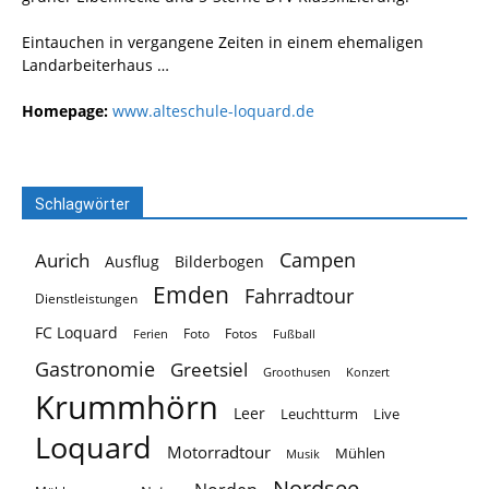
Eintauchen in vergangene Zeiten in einem ehemaligen
Landarbeiterhaus …
Homepage:
www.alteschule-loquard.de
Schlagwörter
Campen
Aurich
Ausflug
Bilderbogen
Emden
Fahrradtour
Dienstleistungen
FC Loquard
Foto
Fotos
Ferien
Fußball
Gastronomie
Greetsiel
Groothusen
Konzert
Krummhörn
Leer
Leuchtturm
Live
Loquard
Motorradtour
Mühlen
Musik
Nordsee