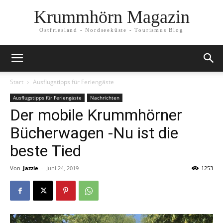
Krummhörn Magazin
Ostfriesland - Nordseeküste - Tourismus Blog
Start
Ausflugstipps für Feriengäste
Ausflugstipps für Feriengäste
Nachrichten
Der mobile Krummhörner
Bücherwagen -Nu ist die
beste Tied
Von
Jazzie
-
Juni 24, 2019
1253