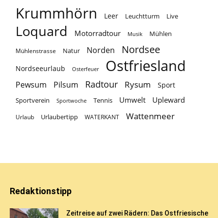
Krummhörn
Leer
Leuchtturm
Live
Loquard
Motorradtour
Mühlen
Musik
Nordsee
Norden
Natur
Mühlenstrasse
Ostfriesland
Nordseeurlaub
Osterfeuer
Radtour
Rysum
Pewsum
Pilsum
Sport
Umwelt
Upleward
Sportverein
Tennis
Sportwoche
Wattenmeer
Urlaubertipp
Urlaub
WATERKANT
Redaktionstipp
Zeitreise auf zwei Rädern: Das Ostfriesische