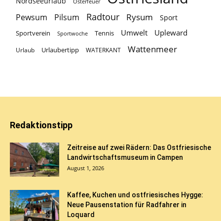
Nordseeurlaub
Osterfeuer
Radtour
Rysum
Pewsum
Pilsum
Sport
Umwelt
Upleward
Sportverein
Tennis
Sportwoche
Wattenmeer
Urlaubertipp
Urlaub
WATERKANT
Redaktionstipp
Zeitreise auf zwei Rädern: Das Ostfriesische
Landwirtschaftsmuseum in Campen
August 1, 2026
Kaffee, Kuchen und ostfriesisches Hygge:
Neue Pausenstation für Radfahrer in
Loquard