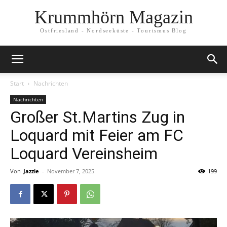
Krummhörn Magazin
Ostfriesland - Nordseeküste - Tourismus Blog
Start
Nachrichten
Nachrichten
Großer St.Martins Zug in
Loquard mit Feier am FC
Loquard Vereinsheim
Von
Jazzie
-
November 7, 2025
199