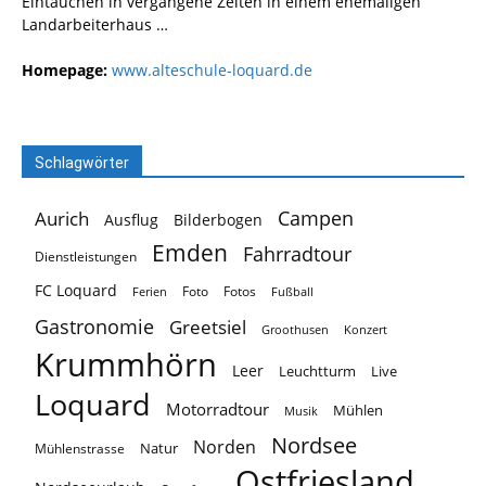
Eintauchen in vergangene Zeiten in einem ehemaligen
Landarbeiterhaus …
Homepage:
www.alteschule-loquard.de
Schlagwörter
Campen
Aurich
Ausflug
Bilderbogen
Emden
Fahrradtour
Dienstleistungen
FC Loquard
Foto
Fotos
Ferien
Fußball
Gastronomie
Greetsiel
Groothusen
Konzert
Krummhörn
Leer
Leuchtturm
Live
Loquard
Motorradtour
Mühlen
Musik
Nordsee
Norden
Natur
Mühlenstrasse
Ostfriesland