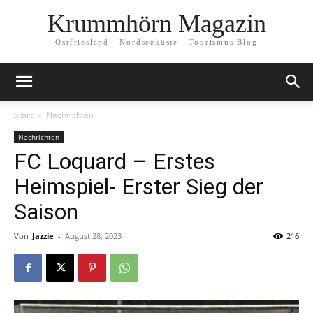
Krummhörn Magazin
Ostfriesland - Nordseeküste - Tourismus Blog
Start
Nachrichten
Nachrichten
FC Loquard – Erstes
Heimspiel- Erster Sieg der
Saison
Von
Jazzie
-
August 28, 2023
216