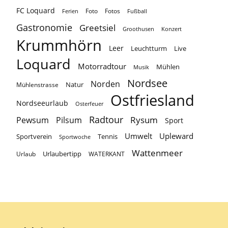
FC Loquard
Foto
Fotos
Ferien
Fußball
Gastronomie
Greetsiel
Groothusen
Konzert
Krummhörn
Leer
Leuchtturm
Live
Loquard
Motorradtour
Mühlen
Musik
Nordsee
Norden
Natur
Mühlenstrasse
Ostfriesland
Nordseeurlaub
Osterfeuer
Radtour
Rysum
Pewsum
Pilsum
Sport
Umwelt
Upleward
Sportverein
Tennis
Sportwoche
Wattenmeer
Urlaubertipp
Urlaub
WATERKANT