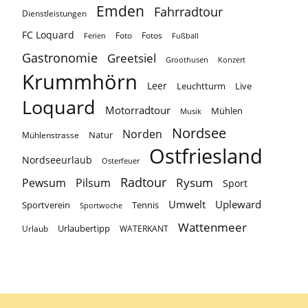
Emden
Fahrradtour
Dienstleistungen
FC Loquard
Foto
Fotos
Ferien
Fußball
Gastronomie
Greetsiel
Groothusen
Konzert
Krummhörn
Leer
Leuchtturm
Live
Loquard
Motorradtour
Mühlen
Musik
Nordsee
Norden
Natur
Mühlenstrasse
Ostfriesland
Nordseeurlaub
Osterfeuer
Radtour
Rysum
Pewsum
Pilsum
Sport
Umwelt
Upleward
Sportverein
Tennis
Sportwoche
Wattenmeer
Urlaubertipp
Urlaub
WATERKANT