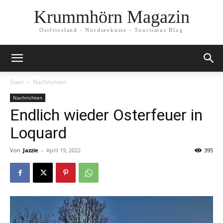
Krummhörn Magazin
Ostfriesland - Nordseeküste - Tourismus Blog
Start
Nachrichten
Nachrichten
Endlich wieder Osterfeuer in
Loquard
Von
Jazzie
-
April 19, 2022
395