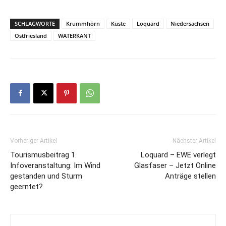
SCHLAGWORTE
Krummhörn
Küste
Loquard
Niedersachsen
Ostfriesland
WATERKANT
Vorheriger Artikel
Nächster Artikel
Tourismusbeitrag 1.
Loquard – EWE verlegt
Infoveranstaltung: Im Wind
Glasfaser – Jetzt Online
gestanden und Sturm
Anträge stellen
geerntet?