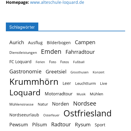
Homepage:
www.alteschule-loquard.de
Schlagwörter
Campen
Aurich
Ausflug
Bilderbogen
Emden
Fahrradtour
Dienstleistungen
FC Loquard
Foto
Fotos
Ferien
Fußball
Gastronomie
Greetsiel
Groothusen
Konzert
Krummhörn
Leer
Leuchtturm
Live
Loquard
Motorradtour
Mühlen
Musik
Nordsee
Norden
Natur
Mühlenstrasse
Ostfriesland
Nordseeurlaub
Osterfeuer
Radtour
Rysum
Pewsum
Pilsum
Sport