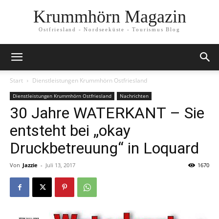
Krummhörn Magazin
Ostfriesland - Nordseeküste - Tourismus Blog
Start
Dienstleistungen Krummhörn Ostfriesland
Dienstleistungen Krummhörn Ostfriesland
Nachrichten
30 Jahre WATERKANT – Sie
entsteht bei „okay
Druckbetreuung“ in Loquard
Von
Jazzie
-
Juli 13, 2017
1670