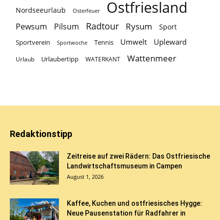
Ostfriesland
Nordseeurlaub
Osterfeuer
Radtour
Rysum
Pewsum
Pilsum
Sport
Umwelt
Upleward
Sportverein
Tennis
Sportwoche
Wattenmeer
Urlaubertipp
Urlaub
WATERKANT
Redaktionstipp
Zeitreise auf zwei Rädern: Das Ostfriesische
Landwirtschaftsmuseum in Campen
August 1, 2026
Kaffee, Kuchen und ostfriesisches Hygge:
Neue Pausenstation für Radfahrer in