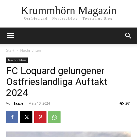
Krummhörn Magazin
Ostfriesland - Nordseeküste - Tourismus Blog
Start
Nachrichten
Nachrichten
FC Loquard gelungener
Ostfrieslandliga Auftakt
2024
Von
Jazzie
-
März 13, 2024
261