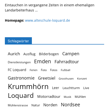
Eintauchen in vergangene Zeiten in einem ehemaligen
Landarbeiterhaus …
Homepage:
www.alteschule-loquard.de
Schlagwörter
Campen
Aurich
Ausflug
Bilderbogen
Emden
Fahrradtour
Dienstleistungen
FC Loquard
Foto
Fotos
Ferien
Fußball
Gastronomie
Greetsiel
Groothusen
Konzert
Krummhörn
Leer
Leuchtturm
Live
Loquard
Motorradtour
Mühlen
Musik
Nordsee
Norden
Natur
Mühlenstrasse