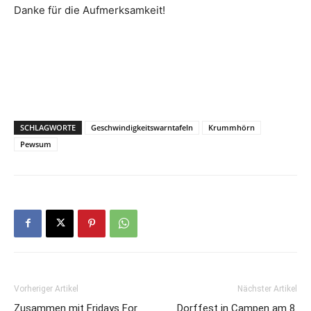
Danke für die Aufmerksamkeit!
SCHLAGWORTE
Geschwindigkeitswarntafeln
Krummhörn
Pewsum
Vorheriger Artikel
Nächster Artikel
Zusammen mit Fridays For
Dorffest in Campen am 8.