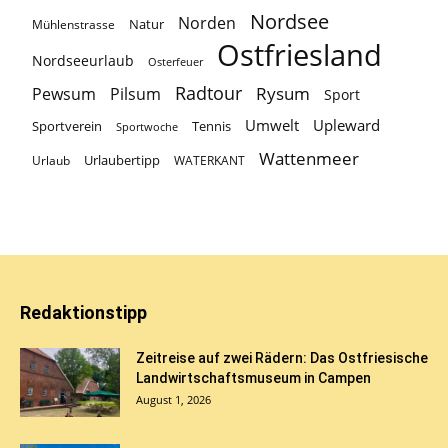
Nordsee
Norden
Natur
Mühlenstrasse
Ostfriesland
Nordseeurlaub
Osterfeuer
Radtour
Rysum
Pewsum
Pilsum
Sport
Umwelt
Upleward
Sportverein
Tennis
Sportwoche
Wattenmeer
Urlaubertipp
Urlaub
WATERKANT
Redaktionstipp
Zeitreise auf zwei Rädern: Das Ostfriesische
Landwirtschaftsmuseum in Campen
August 1, 2026