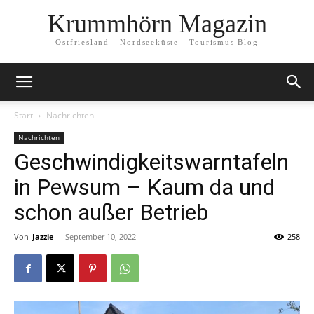
Krummhörn Magazin
Ostfriesland - Nordseeküste - Tourismus Blog
Start
Nachrichten
Nachrichten
Geschwindigkeitswarntafeln
in Pewsum – Kaum da und
schon außer Betrieb
Von
Jazzie
-
September 10, 2022
258