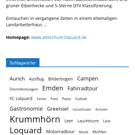
grüner Eibenhecke und 5-Sterne DTV Klassifizierung.
Eintauchen in vergangene Zeiten in einem ehemaligen
Landarbeiterhaus …
Homepage:
www.alteschule-loquard.de
Schlagwörter
Campen
Aurich
Ausflug
Bilderbogen
Emden
Fahrradtour
Dienstleistungen
FC Loquard
Foto
Fotos
Ferien
Fußball
Gastronomie
Greetsiel
Groothusen
Konzert
Krummhörn
Leer
Leuchtturm
Live
Loquard
Motorradtour
Mühlen
Musik